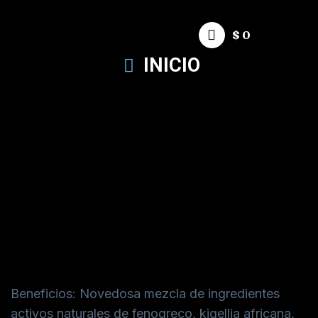
$
0
INICIO
Gel Tonificante
Voluminizante
$
35.000
Beneficios: Novedosa mezcla de ingredientes
activos naturales de fenogreco, kigellia africana,