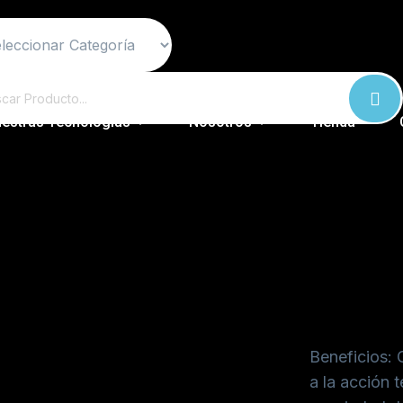
estras Tecnologías
Nosotros
Tienda
Gel T
$
60.00
Beneficios: 
a la acción t