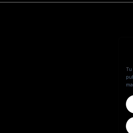
S
“
Tu 
pub
ma