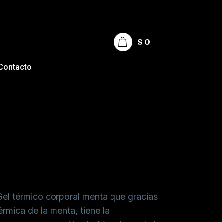
$
0
Contacto
onificante Menta
0
Gel térmico corporal menta que gracias
érmica de la menta, tiene la