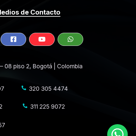
edios de Contacto
 – 08 piso 2, Bogotá | Colombia
97
320 305 4474
2
311 225 9072
57