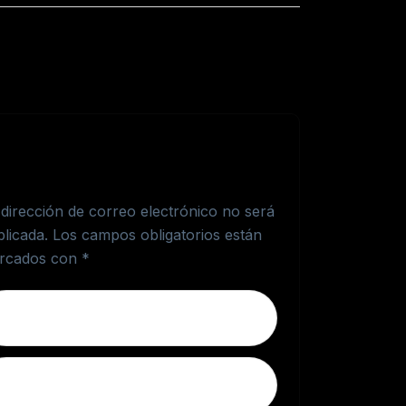
é el primero en valorar
Gel Tonificante Menta”
dirección de correo electrónico no será
licada.
Los campos obligatorios están
rcados con
*