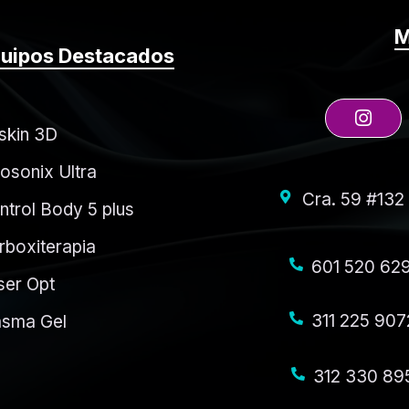
M
uipos Destacados
skin 3D
posonix Ultra
Cra. 59 #132
ntrol Body 5 plus
rboxiterapia
601 520 62
ser Opt
311 225 907
asma Gel
312 330 89