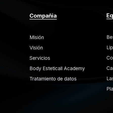
Eq
Compañia
Be
Misión
Li
Visión
Co
Servicios
Ca
Body Esteticall Academy
La
Tratamiento de datos
Pl