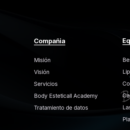
Eq
Compañia
Be
Misión
Li
Visión
Co
Servicios
Ca
Body Esteticall Academy
La
Tratamiento de datos
Pl