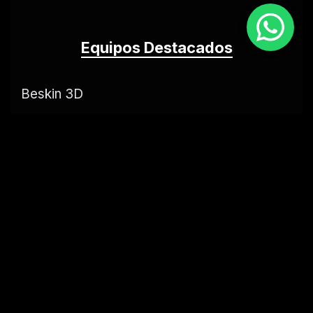
Equipos Destacados
Beskin 3D
Liposonix Ultra
Control Body 5 plus
Carboxiterapia
Laser Opt
Plasma Gel
Medios de Contacto